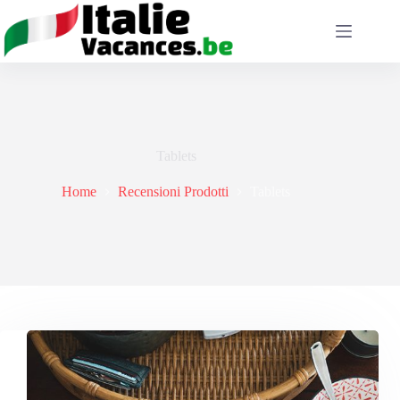
Salta
al
contenuto
Tablets
Home
Recensioni Prodotti
Tablets