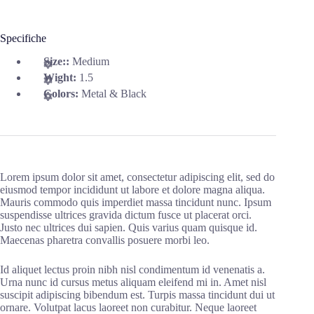
Specifiche
Size::
Medium
Wight:
1.5
Colors:
Metal & Black
Lorem ipsum dolor sit amet, consectetur adipiscing elit, sed do
eiusmod tempor incididunt ut labore et dolore magna aliqua.
Mauris commodo quis imperdiet massa tincidunt nunc. Ipsum
suspendisse ultrices gravida dictum fusce ut placerat orci.
Justo nec ultrices dui sapien. Quis varius quam quisque id.
Maecenas pharetra convallis posuere morbi leo.
Id aliquet lectus proin nibh nisl condimentum id venenatis a.
Urna nunc id cursus metus aliquam eleifend mi in. Amet nisl
suscipit adipiscing bibendum est. Turpis massa tincidunt dui ut
ornare. Volutpat lacus laoreet non curabitur. Neque laoreet