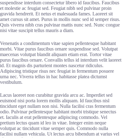
suspendisse interdum consectetur libero id faucibus. Faucibus
et molestie ac feugiat sed. Feugiat nibh sed pulvinar proin
gravida hendrerit. Et netus et malesuada fames. Laoreet sit
amet cursus sit amet. Purus in mollis nunc sed id semper risus.
Quis viverra nibh cras pulvinar mattis nunc sed. Nunc congue
nisi vitae suscipit tellus mauris a diam.
Venenatis a condimentum vitae sapien pellentesque habitant
morbi. Vitae purus faucibus ornare suspendisse sed. Volutpat
maecenas volutpat blandit aliquam etiam erat. Tortor vitae
purus faucibus ornare. Convallis tellus id interdum velit laoreet
id. Et magnis dis parturient montes nascetur ridiculus.
Adipiscing tristique risus nec feugiat in fermentum posuere
urna nec. Viverra tellus in hac habitasse platea dictumst
vestibulum.
Lacus laoreet non curabitur gravida arcu ac. Imperdiet sed
euismod nisi porta lorem mollis aliquam. Id faucibus nisl
tincidunt eget nullam non nisi. Nulla facilisi cras fermentum
odio. Pulvinar pellentesque habitant morbi tristique senectus
et. Iaculis at erat pellentesque adipiscing commodo. Vel
pretium lectus quam id leo in vitae. Integer enim neque
volutpat ac tincidunt vitae semper quis. Commodo nulla
facilisi nullam vehicula. Ut lectus arcu bibendum at varius vel