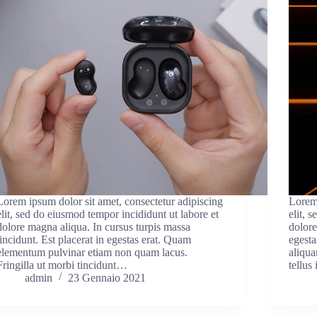
Lorem ipsum dolor sit amet, consectetur adipiscing
Lorem 
elit, sed do eiusmod tempor incididunt ut labore et
elit, 
dolore magna aliqua. In cursus turpis massa
dolore
tincidunt. Est placerat in egestas erat. Quam
egesta
elementum pulvinar etiam non quam lacus.
aliqua
Fringilla ut morbi tincidunt…
tellus
admin
23 Gennaio 2021