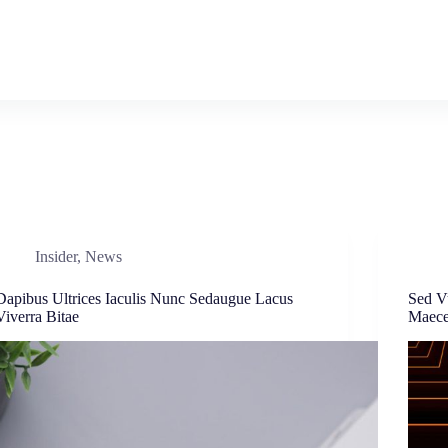
Insider
,
News
Dapibus Ultrices Iaculis Nunc Sedaugue Lacus
Sed V
Viverra Bitae
Maece