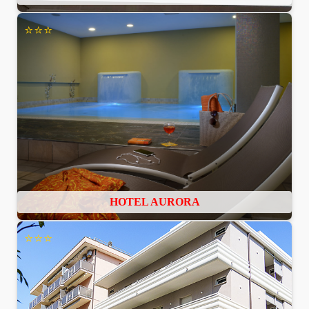
⭐⭐⭐
HOTEL AURORA
⭐⭐⭐