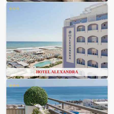
⭐⭐⭐
HOTEL ALEXANDRA
⭐⭐⭐