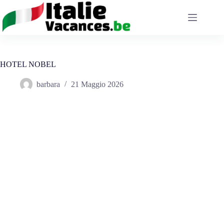
Salta
al
contenuto
HOTEL NOBEL
barbara
21 Maggio 2026