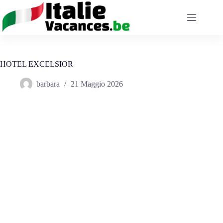
Salta
al
contenuto
HOTEL EXCELSIOR
barbara
21 Maggio 2026