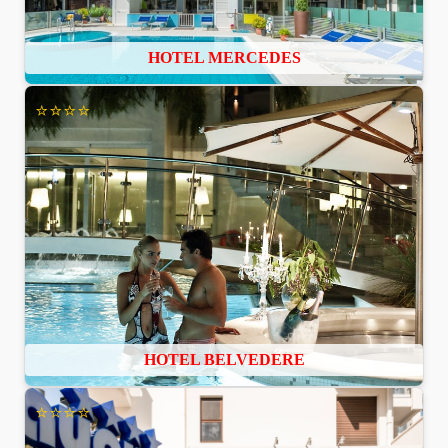
HOTEL MERCEDES
⭐⭐⭐⭐
HOTEL BELVEDERE
⭐⭐⭐⭐