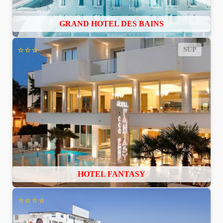
GRAND HOTEL DES BAINS
⭐⭐⭐
SUP
HOTEL FANTASY
⭐⭐⭐⭐