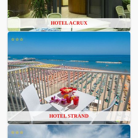
HOTEL ACRUX
⭐⭐⭐
HOTEL STRAND
⭐⭐⭐