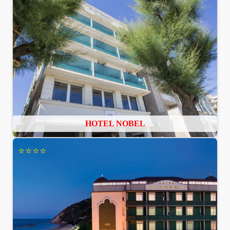
HOTEL NOBEL
⭐⭐⭐⭐