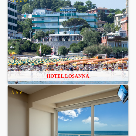
⭐⭐⭐⭐
HOTEL LOSANNA
⭐⭐⭐